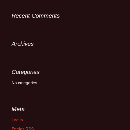
Recent Comments
Archives
Categories
No categories
Meta
Log in
Entries
RSS