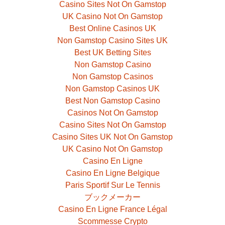
Casino Sites Not On Gamstop
UK Casino Not On Gamstop
Best Online Casinos UK
Non Gamstop Casino Sites UK
Best UK Betting Sites
Non Gamstop Casino
Non Gamstop Casinos
Non Gamstop Casinos UK
Best Non Gamstop Casino
Casinos Not On Gamstop
Casino Sites Not On Gamstop
Casino Sites UK Not On Gamstop
UK Casino Not On Gamstop
Casino En Ligne
Casino En Ligne Belgique
Paris Sportif Sur Le Tennis
ブックメーカー
Casino En Ligne France Légal
Scommesse Crypto