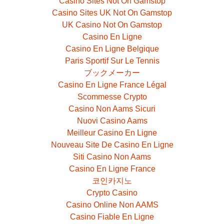
Casino Sites Not On Gamstop
Casino Sites UK Not On Gamstop
UK Casino Not On Gamstop
Casino En Ligne
Casino En Ligne Belgique
Paris Sportif Sur Le Tennis
ブックメーカー
Casino En Ligne France Légal
Scommesse Crypto
Casino Non Aams Sicuri
Nuovi Casino Aams
Meilleur Casino En Ligne
Nouveau Site De Casino En Ligne
Siti Casino Non Aams
Casino En Ligne France
코인카지노
Crypto Casino
Casino Online Non AAMS
Casino Fiable En Ligne