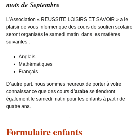
mois de Septembre
L’Association « REUSSITE LOISIRS ET SAVOIR » a le
plaisir de vous informer que des cours de soutien scolaire
seront organisés le samedi matin dans les matières
suivantes :
Anglais
Mathématiques
Français
D’autre part, nous sommes heureux de porter à votre
connaissance que des cours
d’arabe
se tiendront
également le samedi matin pour les enfants à partir de
quatre ans.
Formulaire enfants