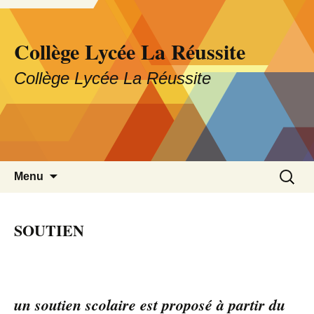
Collège Lycée La Réussite
Collège Lycée La Réussite
Skip to content
Search
Menu
for:
SOUTIEN
un soutien scolaire est proposé à partir du